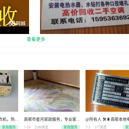
查看更多
衣机，热水
高密市星月家政服务，专业家庭
@所有人 🛠️🔋高密本地电瓶上门
消毒，去除
保洁，钟点工，小时工，擦玻
服务只搞正品行货拒绝
家政服务
7-19
2109浏览
家政服务
7-3
177浏览
家