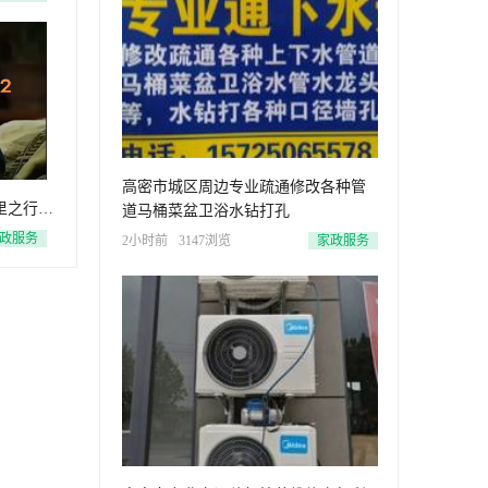
高密市城区周边专业疏通修改各种管
里之行，
道马桶菜盆卫浴水钻打孔
步难行!
政服务
2小时前
3147浏览
家政服务