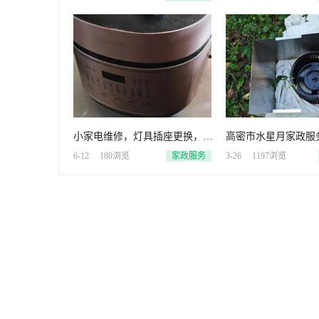
内部
小家电维修，灯具插座更换，家
高密市水星月家政服
庭电路故障查找，，跑腿、陪
清洗地暖，暖气片，
6-12
180浏览
家政服务
3-26
1197浏览
诊、代
外机