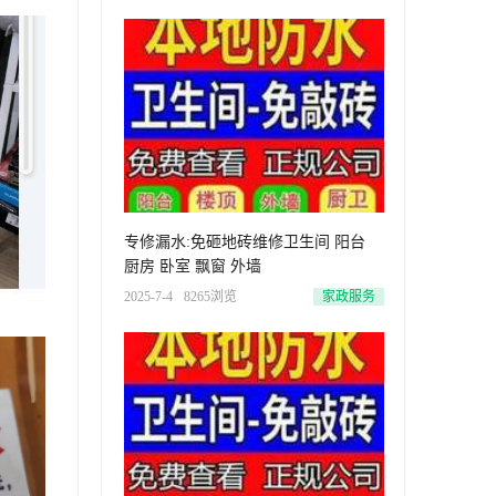
专修漏水:免砸地砖维修卫生间 阳台
厨房 卧室 飘窗 外墙
2025-7-4
8265浏览
家政服务