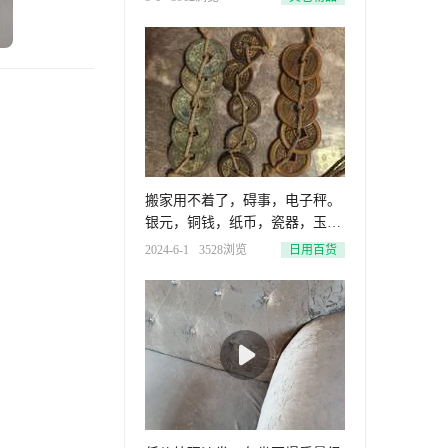
搬家用不着了，碍事，电子秤。
银元，铜钱，纸币，瓷器，玉
器，刀
2024-6-1
3528浏览
日用百货