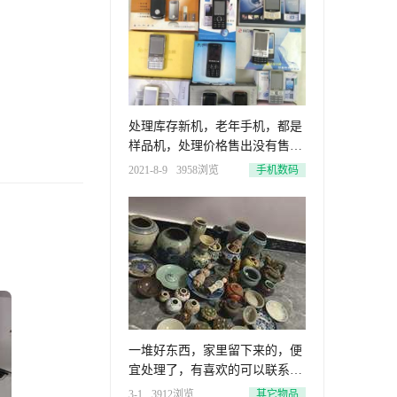
处理库存新机，老年手机，都是
样品机，处理价格售出没有售
后。现
2021-8-9
3958浏览
手机数码
一堆好东西，家里留下来的，便
宜处理了，有喜欢的可以联系我
吧？
3-1
3912浏览
其它物品