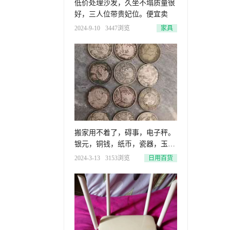
低价处理沙发，久坐不塌质量很
好，三人位带贵妃位。便宜卖
2024-9-10
3447浏览
家具
搬家用不着了，碍事，电子秤。
银元，铜钱，纸币，瓷器，玉
器，刀
2024-3-13
3153浏览
日用百货