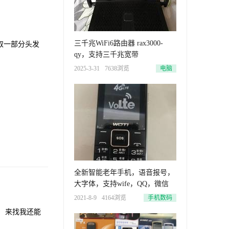
三千兆WiFi6路由器 rax3000-
度取一部分头发
qy，支持三千兆宽带
2025-3-31
7638浏览
电脑
全新智能老年手机，语音报号，
大字体，支持wife，QQ，微信
2021-8-9
4164浏览
手机数码
 来找我还能