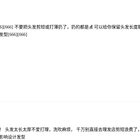
][666] 不要把头发剪短或打薄扔了，扔的都是💰 可以给你保留头发长
66][666]
！ 头发太长太厚不爱打理，洗吹麻烦， 千万别直接去理发店剪短浪费了，
不影响设计发型