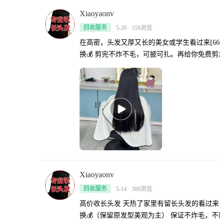
Xiaoyaonv
回收服务
5-20 · 318浏览
在高密，头发又厚又长的美女或学生看过来[666
换💰 剪完不炸不毛，可披可扎。再给你免费剪发型[6
Xiaoyaonv
回收服务
5-14 · 300浏览
高价收长头发 天热了家里有留长头发的看过来
换💰（保留原发型美观为主） 保证不炸毛，